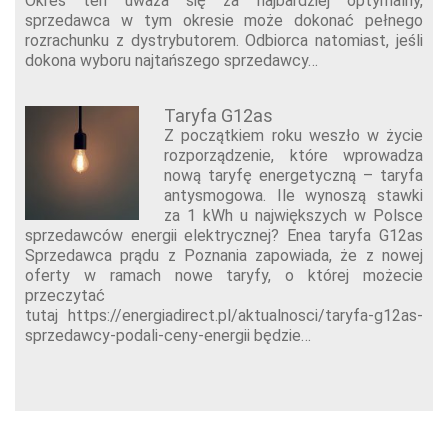
Okres ten uważa się za najbardziej optymalny,
sprzedawca w tym okresie może dokonać pełnego
rozrachunku z dystrybutorem. Odbiorca natomiast, jeśli
dokona wyboru najtańszego sprzedawcy…
Taryfa G12as
Z początkiem roku weszło w życie
rozporządzenie, które wprowadza
nową taryfę energetyczną – taryfa
antysmogowa. Ile wynoszą stawki
za 1 kWh u największych w Polsce
sprzedawców energii elektrycznej? Enea taryfa G12as
Sprzedawca prądu z Poznania zapowiada, że z nowej
oferty w ramach nowe taryfy, o której możecie
przeczytać
tutaj https://energiadirect.pl/aktualnosci/taryfa-g12as-
sprzedawcy-podali-ceny-energii będzie…