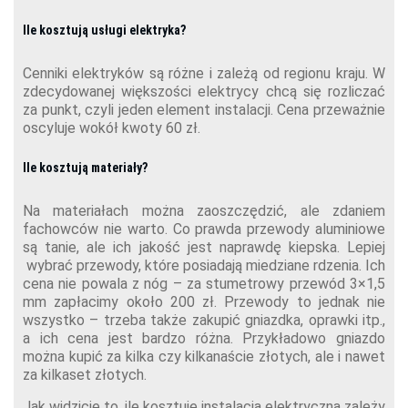
Ile kosztują usługi elektryka?
Cenniki elektryków są różne i zależą od regionu kraju. W
zdecydowanej większości elektrycy chcą się rozliczać
za punkt, czyli jeden element instalacji. Cena przeważnie
oscyluje wokół kwoty 60 zł.
Ile kosztują materiały?
Na materiałach można zaoszczędzić, ale zdaniem
fachowców nie warto. Co prawda przewody aluminiowe
są tanie, ale ich jakość jest naprawdę kiepska. Lepiej
wybrać przewody, które posiadają miedziane rdzenia. Ich
cena nie powala z nóg – za stumetrowy przewód 3×1,5
mm zapłacimy około 200 zł. Przewody to jednak nie
wszystko – trzeba także zakupić gniazdka, oprawki itp.,
a ich cena jest bardzo różna. Przykładowo gniazdo
można kupić za kilka czy kilkanaście złotych, ale i nawet
za kilkaset złotych.
Jak widzicie to, ile kosztuje instalacja elektryczna zależy