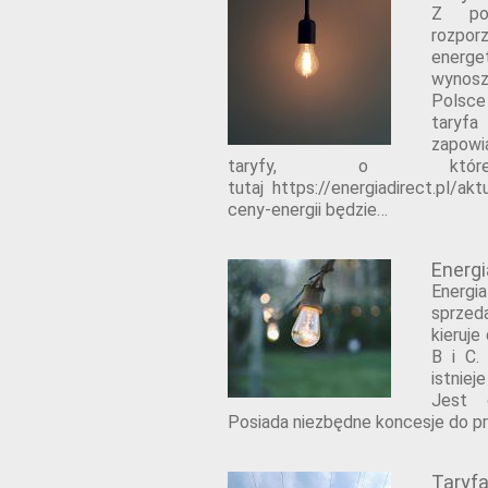
Z po
rozpor
energ
wynos
Polsce
taryf
zapowi
taryfy, o które
tutaj https://energiadirect.pl/ak
ceny-energii będzie…
Energi
Energi
sprzed
kieruje
B i C.
istnie
Jest 
Posiada niezbędne koncesje do pr
Taryf