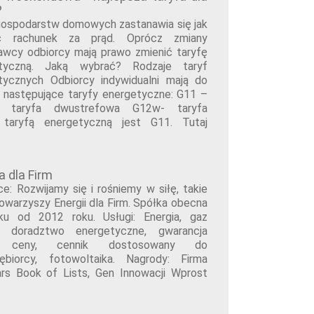
?
gospodarstw domowych zastanawia się jak
yć rachunek za prąd. Oprócz zmiany
awcy odbiorcy mają prawo zmienić taryfę
etyczną. Jaką wybrać? Rodzaje taryf
tycznych Odbiorcy indywidualni mają do
 następujące taryfy energetyczne: G11 –
– taryfa dwustrefowa G12w- taryfa
 taryfą energetyczną jest G11. Tutaj
a dla Firm
e: Rozwijamy się i rośniemy w siłę, takie
owarzyszy Energii dla Firm. Spółka obecna
ku od 2012 roku. Usługi: Energia, gaz
, doradztwo energetyczne, gwarancja
j ceny, cennik dostosowany do
iębiorcy, fotowoltaika. Nagrody: Firma
ars Book of Lists, Gen Innowacji Wprost