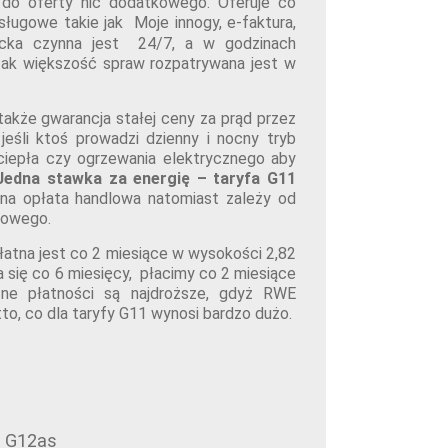
 do oferty nic dodatkowego. Oferuje co
ługowe takie jak Moje innogy, e-faktura,
encka czynna jest 24/7, a w godzinach
 tak większość spraw rozpatrywana jest w
także gwarancja stałej ceny za prąd przez
eśli ktoś prowadzi dzienny i nocny tryb
 ciepła czy ogrzewania elektrycznego aby
Jedna stawka za energię – taryfa G11
na opłata handlowa natomiast zależy od
niowego.
łatna jest co 2 miesiące w wysokości 2,82
ia się co 6 miesięcy, płacimy co 2 miesiące
zne płatności są najdroższe, gdyż RWE
tto, co dla taryfy G11 wynosi bardzo dużo.
a G12as