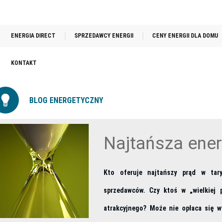
ENERGIA DIRECT
SPRZEDAWCY ENERGII
CENY ENERGII DLA DOMU
KONTAKT
BLOG ENERGETYCZNY
Najtańsza ener
Kto oferuje najtańszy prąd w tary
sprzedawców. Czy ktoś w „wielkiej
atrakcyjnego? Może nie opłaca się w