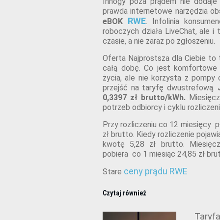
Innogy poza prądem nie dodaje
prawda internetowe narzędzia obs
RWE
eBOK
. Infolinia konsum
roboczych działa LiveChat, ale i
czasie, a nie zaraz po zgłoszeniu.
Oferta Najprostsza dla Ciebie to 
całą dobę. Co jest komfortowe j
życia, ale nie korzysta z pompy
przejść na taryfę dwustrefową.
0,3397 zł brutto/kWh.
Miesięcz
potrzeb odbiorcy i cyklu rozlicze
Przy rozliczeniu co 12 miesięcy p
zł brutto. Kiedy rozliczenie pojaw
kwotę 5,28 zł brutto. Miesięc
pobiera co 1 miesiąc 24,85 zł bru
ceny prądu RWE
Stare
Czytaj również
Taryf