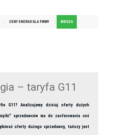
CENY ENERGII DLA FIRMY
WIEDZA
gia – taryfa G11
fie G11? Analizujemy dzisiaj oferty dużych
 piątki” sprzedawców ma do zaoferowania coś
ybierać oferty dużego sprzedawcy, tańszy jest