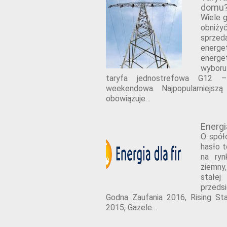
domu
Wiele 
obniż
sprzed
energ
energe
wyboru
taryfa jednostrefowa G12 
weekendowa. Najpopularniejszą
obowiązuje…
Energi
O spółc
hasło t
na ryn
ziemny
stałe
przeds
Godna Zaufania 2016, Rising St
2015, Gazele…