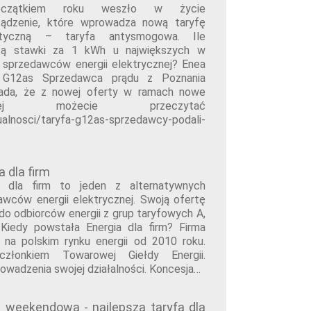
czątkiem roku weszło w życie
ządzenie, które wprowadza nową taryfę
etyczną – taryfa antysmogowa. Ile
zą stawki za 1 kWh u największych w
 sprzedawców energii elektrycznej? Enea
a G12as Sprzedawca prądu z Poznania
ada, że z nowej oferty w ramach nowe
j możecie przeczytać
tualnosci/taryfa-g12as-sprzedawcy-podali-
a dla firm
a dla firm to jeden z alternatywnych
awców energii elektrycznej. Swoją ofertę
 do odbiorców energii z grup taryfowych A,
 Kiedy powstała Energia dla firm? Firma
je na polskim rynku energii od 2010 roku.
członkiem Towarowej Giełdy Energii.
owadzenia swojej działalności. Koncesja…
a weekendowa - najlepsza taryfa dla